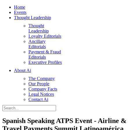
Home
Events
Thought Leadership
Thought
Leadership
Loyalty Editorials
Ancillary
Editorials
Payment & Fraud
Editorials
Executive Profiles
About Ai
The Company
Our People
Company Facts
Legal Notices
Contact Ai
Spanish Speaking ATPS Event - Airline &
Travel Payments Summit Latinoamérica